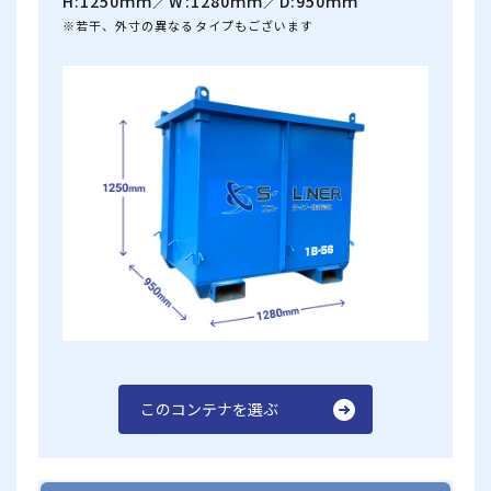
H:1250ｍｍ／W:1280ｍｍ／D:950ｍｍ
※若干、外寸の異なるタイプもございます
このコンテナを選ぶ